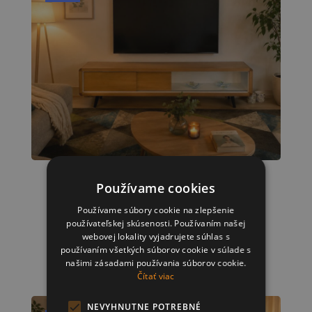
TV stolík MATERA – 200
Používame cookies
cm
Používame súbory cookie na zlepšenie
používateľskej skúsenosti. Používaním našej
Original
Current
1800,00
€
1390,00
€
price
price
webovej lokality vyjadrujete súhlas s
was:
is:
používaním všetkých súborov cookie v súlade s
1800,00 €.
1390,00 €.
našimi zásadami používania súborov cookie.
Čítať viac
NEVYHNUTNE POTREBNÉ