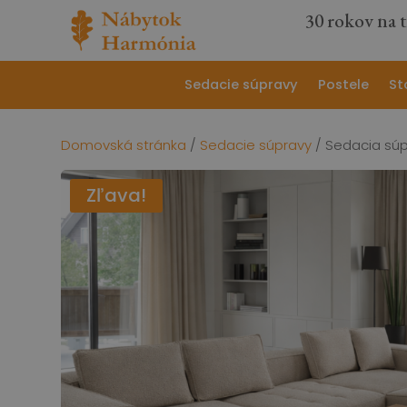
30 rokov na 
Sedacie súpravy
Postele
St
Domovská stránka
/
Sedacie súpravy
/ Sedacia sú
Zľava!