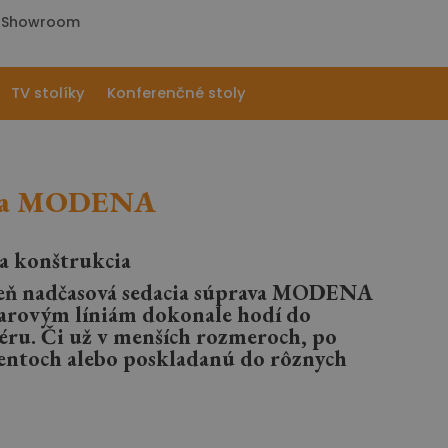
|
Showroom
TV stolíky
Konferenčné stoly
ava MODENA
a konštrukcia
veň nadčasová sedacia súprava MODENA
varovým líniám dokonale hodí do
ru. Či už v menších rozmeroch, po
entoch alebo poskladanú do rôznych