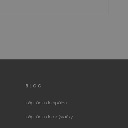
te cannot be used properly
 užívateľa a súkromia pre
lase návštevníka o rôznych
oré zabezpečujú, že ich
o aktuálnej návšteve
ahuje podrobnosti, ako je
e zobrazení vložených
oré pomáhajú pri sledovaní
BLOG
encie používateľov pre
kých špecifických údajov,
ť, či návštevník webových
klamných kampaní a
.
Inšpirácie do spálne
nkach.
 Analytics - čo je
Inšpirácie do obývačky
 služby spoločnosti
dinečných používateľov
tora klienta. Je zahrnutá