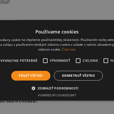
Používame cookies
úbory cookie na zlepšenie používateľskej skúsenosti. Používaním našej webo
te súhlas s používaním všetkých súborov cookie v súlade s našimi zásadami 
súborov cookie.
Čítať viac
EVYHNUTNE POTREBNÉ
VÝKONNOSŤ
CIELENIE
F
cia súprava MODENA sa vďaka čistým tvarovým lí
h, po jednotlivých elementoch alebo poskladanú do
a
PRIJAŤ VŠETKO
ODMIETNUŤ VŠETKO
 cm
ZOBRAZIŤ PODROBNOSTI
Žiline, na Hálkovej ul.
POWERED BY COOKIESCRIPT
ášho showroomu!
Nevyhnutne potrebné
Výkonnosť
Cielenie
Funkcie