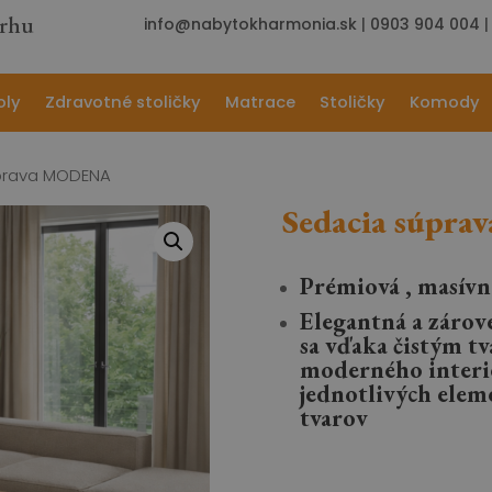
trhu
info@nabytokharmonia.sk
|
0903 904 004
oly
Zdravotné stoličky
Matrace
Stoličky
Komody
prava MODENA
Sedacia súpr
Prémiová , masívn
Elegantná a záro
sa vďaka čistým t
moderného interié
jednotlivých elem
tvarov