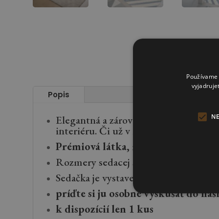
Používame s
vyjadruje
Popis
N
Elegantná a zároveň nadčasová seda
interiéru. Či už v menších rozmeroc
Prémiová látka,
masívna konštrukci
Rozmery sedacej súpravy: 390 x 270
Sedačka je vystavená na showroome v 
príďte si ju osobne vyskúšať do n
k dispozícií len 1 kus