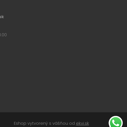
očet údajov o
prehľady webových stránok.
užívateľov a migrácie
sk
y na zlepšenie
o prvej návšteve
azovacie stránky, a zdroj
8:00
a zdrojov webových
ateľov a interakcií na
enie dopravných zdrojov a
 prvej relácii používateľa
z ktorého užívateľ prišiel,
i použité, a ich umiestnenie
 analýzu a zlepšenie
ateľov.
ívateľov a stretnutí na
omáha pochopiť, ako
zachovanie stavu relácie.
Eshop vytvorený s vášňou od
ekvi.sk