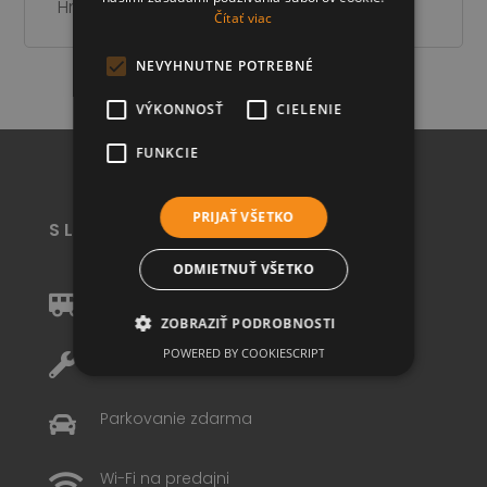
Hmotnosť: 5,5 kg
Čítať viac
NEVYHNUTNE POTREBNÉ
VÝKONNOSŤ
CIELENIE
FUNKCIE
PRIJAŤ VŠETKO
SLUŽBY
ODMIETNUŤ VŠETKO
Doprava zdarma

ZOBRAZIŤ PODROBNOSTI
POWERED BY COOKIESCRIPT
Montáž nábytku

Nevyhnutne potrebné
Výkonnosť
Parkovanie zdarma

Cielenie
Funkcie
Strictly necessary cookies allow core website
Wi-Fi na predajni
