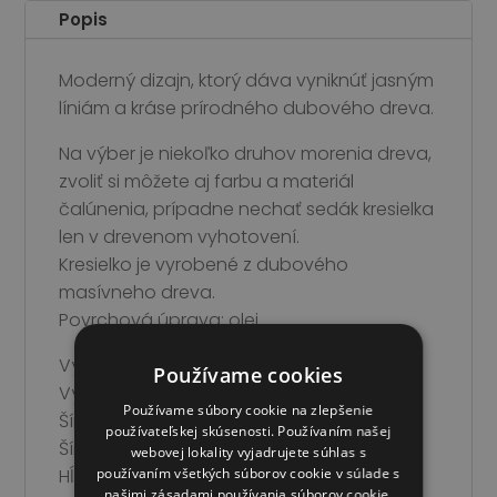
Popis
Moderný dizajn, ktorý dáva vyniknúť jasným
líniám a kráse prírodného dubového dreva.
Na výber je niekoľko druhov morenia dreva,
zvoliť si môžete aj farbu a materiál
čalúnenia, prípadne nechať sedák kresielka
len v drevenom vyhotovení.
Kresielko je vyrobené z dubového
masívneho dreva.
Povrchová úprava: olej
Výška stoličky: 80 cm
Používame cookies
Výška sedáku: 45 cm
Používame súbory cookie na zlepšenie
Šírka sedáku: 46,5 cm
používateľskej skúsenosti. Používaním našej
Šírka stoličky: 52 cm
webovej lokality vyjadrujete súhlas s
používaním všetkých súborov cookie v súlade s
Hĺbka sedáku: 44 cm;
našimi zásadami používania súborov cookie.